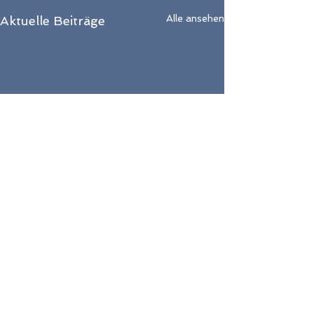
Alle ansehen
Aktuelle Beiträge
Impressum
Datenschutzerklärung
​© 2025 Psychologische Beratung
Starnberg GmbH | Nikola Ballin |